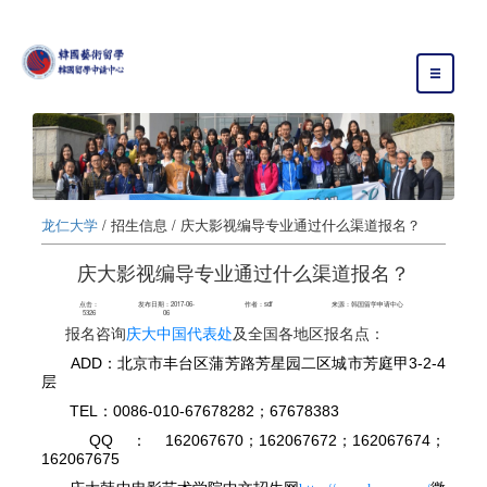
Toggle
navigation
龙仁大学
/ 招生信息 / 庆大影视编导专业通过什么渠道报名？
庆大影视编导专业通过什么渠道报名？
点击：
发布日期：2017-06-
作者：sdf
来源：韩国留学申请中心
5326
06
报名咨询
庆大中国代表处
及全国各地区报名点：
ADD：北京市丰台区蒲芳路芳星园二区城市芳庭甲3-2-4
层
TEL：0086-010-67678282；67678383
QQ：162067670；162067672；162067674；
162067675