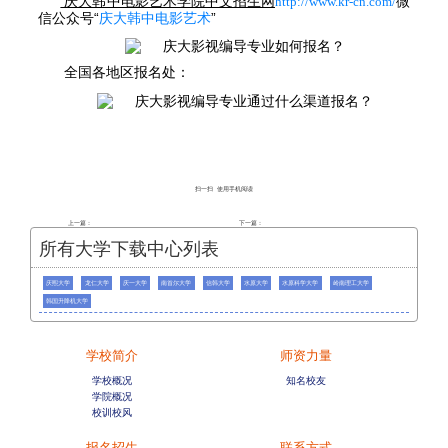
庆大韩中电影艺术学院中文招生网
微
http://www.kr-cn.com/
信公众号“
庆大韩中电影艺术
”
全国各地区报名处：
扫一扫 使用手机阅读
上一篇：
下一篇：
所有大学下载中心列表
庆熙大学
龙仁大学
庆一大学
南首尔大学
信韩大学
水原大学
水原科学大学
岭南理工大学
韩国升降机大学
学校简介
师资力量
学校概况
知名校友
学院概况
校训校风
报名招生
联系方式